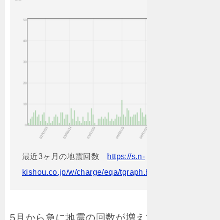
最近3ヶ月の地震回数
https://s.n-
kishou.co.jp/w/charge/eqa/tgraph.html?
5月から急に地震の回数が増えているのが分