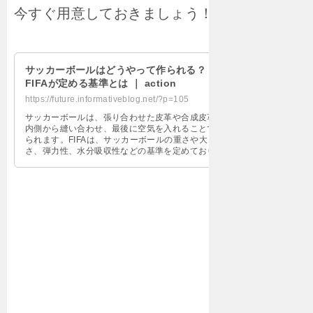
今すぐ用意しておきましょう！
サッカーボールはどうやって作られる？
FIFAが定める基準とは ｜ action
https://future.informativeblog.net/?p=105
サッカーボールは、張り合わせた皮革や合成皮革を
内側から縫い合わせ、最後に空気を入れることで作
られます。FIFAは、サッカーボールの重さや大き
さ、弾力性、水分吸収性などの基準を定めており、
製造過程や品質に対する厳しいテストを行っていま
す。また、FIFAは、公式試合に使用されるボールの
みを認定し、認定マークを付けたボールのみが使用
されます。