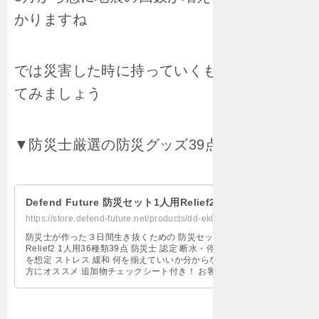
かりますね
では災害した時に持っていくものリストをみ
てみましょう
▼防災士厳選の防災グッズ39点セット
Defend Future 防災セット1人用Relief2
https://store.defend-future.net/products/dd-ek01rlf2
防災士が作った３日間生き抜くための 防災セット
Relief2 1人用36種類39点 防災士 認定 断水・停電
を想定 ストレス 緩和 何を揃えていいか分からない
方にオススメ 追加物チェックシート付き！ お客様
のレビューを拝見し、リュックや内容品を改善！ い
ただいたお声を参考に 防災士が厳選したグッズ内容
をご紹介します！ おしゃれに、機能的にパワーアッ
プ 撥水加工リュック 置きやすい 詰めやすい 持ちや