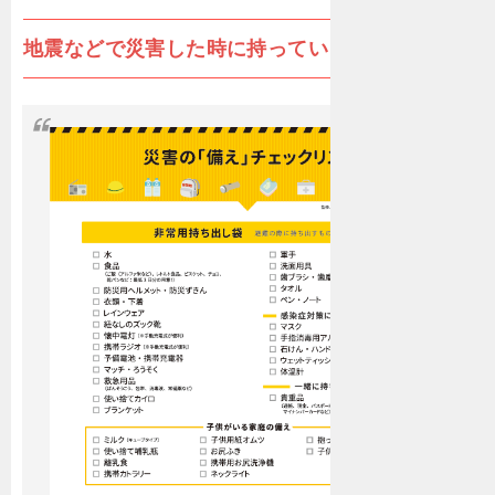
すい 安心５年保証 他店とココが違う！ 当店は売り
っぱなしでは終わりません！ ご購入頂いた皆様に５
地震などで災害した時に持っていきたいリスト
年保証 商品によっては、長期保存していると経年劣
化によって 商品の不備が出ることもあります。 そ
の場合にも完全無料にて当社が負担させて頂き