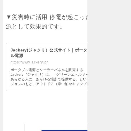
▼災害時に活用 停電が起こった時、非常電
源として効果的です。
Jackery(ジャクリ）公式サイト｜ポータブ
ル電源
https://www.jackery.jp/
ポータブル電源とソーラーパネルを販売する
Jackery（ジャクリ）は、「グリーンエネルギーを
あらゆる⼈に、あらゆる場所で提供する」というビ
ジョンのもと、アウトドア（車中泊やキャンプな
ど）、防災、節電に役立つ、安全性と品質の高い製
品を開発・製造・販売しております。