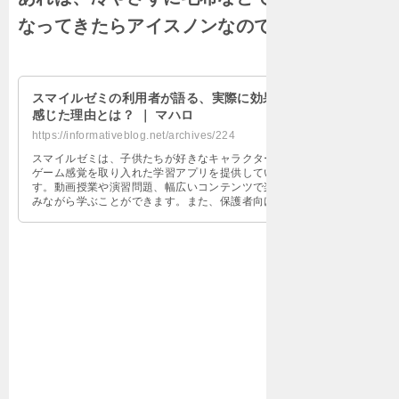
なってきたらアイスノンなので冷やす。
スマイルゼミの利用者が語る、実際に効果を
感じた理由とは？ ｜ マハロ
https://informativeblog.net/archives/224
スマイルゼミは、子供たちが好きなキャラクターや
ゲーム感覚を取り入れた学習アプリを提供していま
す。動画授業や演習問題、幅広いコンテンツで楽し
みながら学ぶことができます。また、保護者向けの
進捗管理機能や質の高い教材も充実しており、安心
して子供たちに学習をさせることができます。スマ
イルゼミのアプリは、子供たちが自分自身で学び、
成長していくことをサポートします。