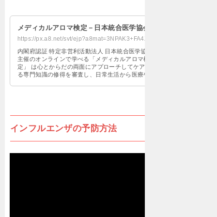
メディカルアロマ検定－日本統合医学協会－
https://px.a8.net/svt/ejp?a8mat=3NPAK3+FA4Z6A+4N8K+5YZ77
内閣府認証 特定非営利活動法人 日本統合医学協会
主催のオンラインで学べる「メディカルアロマ検
定」 は心とからだの両面にアプローチしてケアでき
る専門知識の修得を審査し、日常生活から医療や介
護の仕事まで幅広く活かすための第一歩となりま
す。
インフルエンザの予防方法