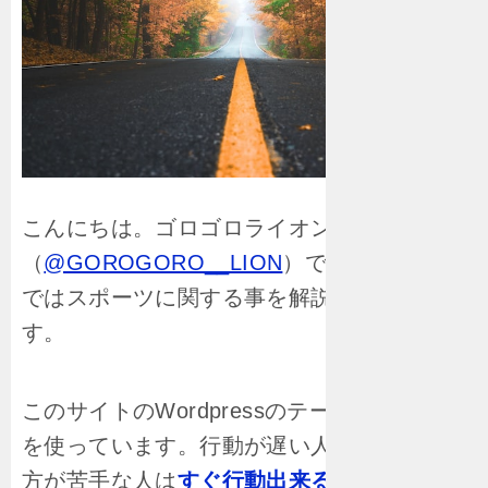
こんにちは。ゴロゴロライオン
（
@GOROGORO__LION
）です。このblog
ではスポーツに関する事を解説をしていま
す。
このサイトのWordpressのテーマは
「賢威」
を使っています。行動が遅い人や時間の使い
方が苦手な人は
すぐ行動出来る人の特徴: 時