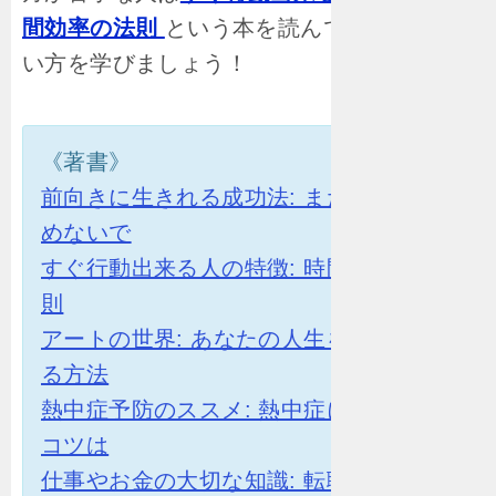
間効率の法則
という本を読んで、時間の使
い方を学びましょう！
《著書》
前向きに生きれる成功法: まだ人生を諦
めないで
すぐ行動出来る人の特徴: 時間効率の法
則
アートの世界: あなたの人生を豊かにす
る方法
熱中症予防のススメ: 熱中症にならない
コツは
仕事やお金の大切な知識: 転職のメリッ