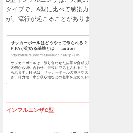
タイプで、A型に比べて感染力は弱いです
が、流行が起こることがあります。
サッカーボールはどうやって作られる？
FIFAが定める基準とは ｜ action
https://future.informativeblog.net/?p=105
サッカーボールは、張り合わせた皮革や合成皮革を
内側から縫い合わせ、最後に空気を入れることで作
られます。FIFAは、サッカーボールの重さや大き
さ、弾力性、水分吸収性などの基準を定めており、
製造過程や品質に対する厳しいテストを行っていま
す。また、FIFAは、公式試合に使用されるボールの
みを認定し、認定マークを付けたボールのみが使用
されます。
インフルエンザC型