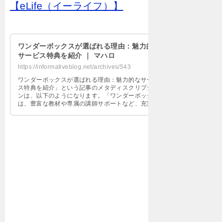
【eLife（イーライフ）】
ワンダーボックスが選ばれる理由：魅力的な
サービス特典を紹介 ｜ マハロ
https://informativeblog.net/archives/543
ワンダーボックスが選ばれる理由：魅力的なサービ
ス特典を紹介」という記事のメタディスクリプショ
ンは、以下のようになります。「ワンダーボックス
は、豊富な教材や専属の講師サポートなど、充実し
た学習環境が魅力のオンライン学習プラットフォー
ムです。さらに、無料体験や割引クーポン、友達紹
介キャンペーンなど、魅力的なサービス特典も充実
しています。これらの特典を利用することで、より
効率的かつお得に学習することができます。