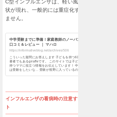
C型インフルエンザは、軽い風邪のような症
状が現れ、一般的には重症化することはあり
ません。
中学受験までに準備！家庭教師のノーバス
口コミ＆レビュー ｜ マハロ
https://informativeblog.net/archives/506
こういった疑問にお答えします 子どもを持つ6冊の
著者でもあるgiraffeです。 このサイトでは子どもを
持つママに役立つ情報をお伝えしています！ 中学校
は受験をしたいな… 受験が視野に入っているのであ
れば小学生5年生頃か …
インフルエンザの看病時の注意する5つのポイン
ト